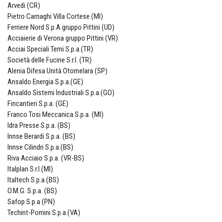
Arvedi (CR)
Pietro Carnaghi Villa Cortese (MI)
Ferriere Nord S.p.A gruppo Pittini (UD)
Acciaierie di Verona gruppo Pittini (VR)
Acciai Speciali Terni S.p.a.(TR)
Società delle Fucine S.r.l. (TR)
Alenia Difesa Unità Otomelara (SP)
Ansaldo Energia S.p.a.(GE)
Ansaldo Sistemi Industriali S.p.a.(GO)
Fincantieri S.p.a. (GE)
Franco Tosi Meccanica S.p.a. (MI)
Idra Presse S.p.a. (BS)
Innse Berardi S.p.a. (BS)
Innse Cilindri S.p.a.(BS)
Riva Acciaio S.p.a. (VR-BS)
Italplan S.r.l.(MI)
Italtech S.p.a.(BS)
O.M.G. S.p.a. (BS)
Safop S.p.a (PN)
Techint-Pomini S.p.a.(VA)