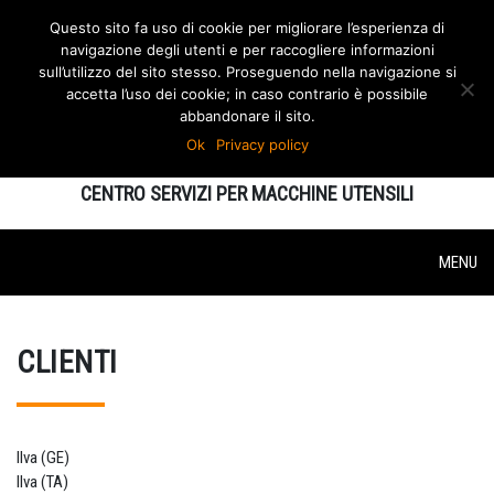
Questo sito fa uso di cookie per migliorare l’esperienza di
navigazione degli utenti e per raccogliere informazioni
sull’utilizzo del sito stesso. Proseguendo nella navigazione si
accetta l’uso dei cookie; in caso contrario è possibile
abbandonare il sito.
Ok
Privacy policy
MAURECA
CENTRO SERVIZI PER MACCHINE UTENSILI
MENU
CLIENTI
Ilva (GE)
Ilva (TA)