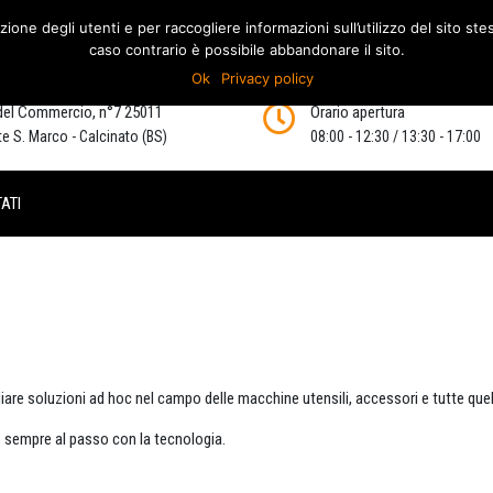
zione degli utenti e per raccogliere informazioni sull’utilizzo del sito st
MAURECA
caso contrario è possibile abbandonare il sito.
CENTRO SERVIZI PER MACCHIN
Ok
Privacy policy
del Commercio, n°7 25011
Orario apertura
e S. Marco - Calcinato (BS)
08:00 - 12:30 / 13:30 - 17:00
ATI
diare soluzioni ad hoc nel campo delle macchine utensili, accessori e tutte quel
o sempre al passo con la tecnologia.