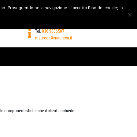
esso. Proseguendo nella navigazione si accetta l’uso dei cookie; in
E UTENSILI
Tel.
030 9636507
maureca@maureca.it
le componentistiche che il cliente richiede.